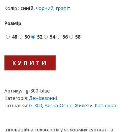
Колір :
cиній
,
чорний
,
графіт
.
Розмір
48
50
52
54
56
58
Жилет
КУПИТИ
G-
300
blue
кількість
Артикул: 
g-300-blue
Категорія: 
Демісезонні
Позначки: 
G-300
, 
Весна-Осінь
, 
Жилети
, 
Капюшон
Інно­ва­цій­на техно­ло­гія у чоло­ві­чих кур­тках та