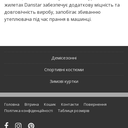
жиле­тах Danstar забез­пе­чує дода­тко­ву міцність та
дов­го­ві­чність виро­бу, запо­бі­гає зби­ван­ню
уте­плю­ва­ча під час пра­н­ня в машинці.
Демісезонні
Спортивні костюми
Зимові куртки
Нижнє
Головна
Вітрина
Кошик
Контакти
Повернення
меню
Політика конфіденційності
Таблиця розмірів