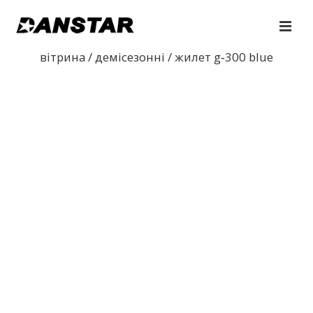
↓
Перейти
МЕ
до
Основна
вітрина
/
демісезонні
/ жилет g‑300 blue
основного
навігація
вмісту