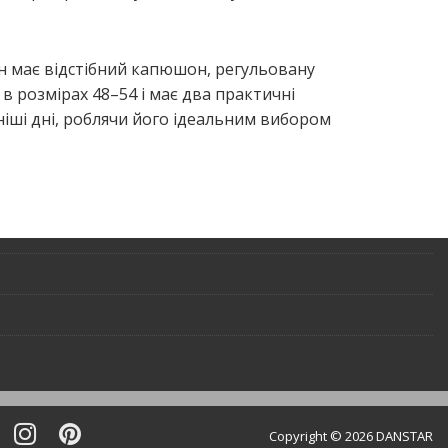
має від­сті­бний капю­шон, регу­льо­ва­ну
 в роз­мі­рах 48–54 і має два пра­кти­чні
ні­ші дні, робля­чи його іде­аль­ним вибо­ром
Copyright © 2026 DANSTAR