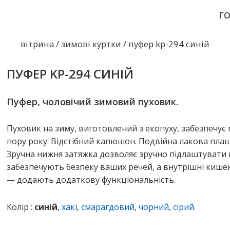
Г
вітрина
/
зимові куртки
/ пуфер kp-294 синій
ПУФЕР KP-294 СИНІЙ
Пуфер, чоловічий зимовий пуховик.
Пуховик на зиму, виготовлений з екопуху, забезпечує
пору року. Відстібний капюшон. Подвійна лакова плащ
Зручна нижня затяжка дозволяє зручно підлаштувати к
забезпечують безпеку ваших речей, а внутрішні кишен
— додають додаткову функціональність.
Колір :
синій
,
хакі
,
смарагдовий
,
чорний
,
сірий
.