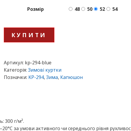
Розмір
48
50
52
54
Пуфер
КУПИТИ
KP-
294
синій
кількість
Артикул: 
kp-294-blue
Категорія: 
Зимові куртки
Позначки: 
KP-294
, 
Зима
, 
Капюшон
ь: 300 г/м².
20°C за умо­ви актив­но­го чи сере­дньо­го рів­ня рухли­во­ст