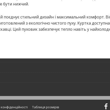
же бути нижчий.
 поєд­нує стиль­ний дизайн і макси­маль­ний ком­форт. Він 
о­тов­ле­ний з еко­ло­гі­чно чисто­го пуху. Кур­тка досту­пна
скав­ці. Цей пухо­вик забез­пе­чує тепло навіть у най­хо­ло­д
 конфіденційності
Таблиця розмірів