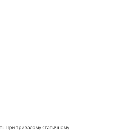
і. При три­ва­ло­му ста­ти­чно­му