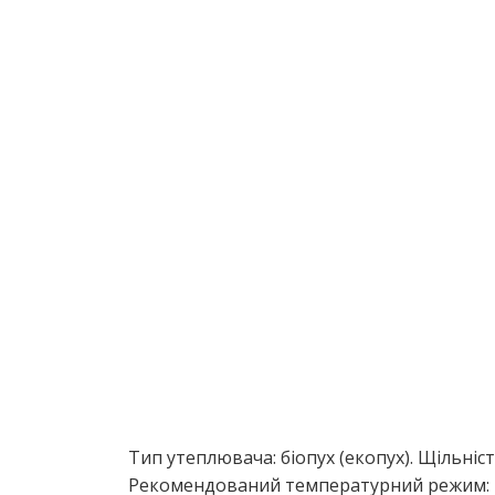
Тип уте­плю­ва­ча: біо­пух (еко­пух)​. Щіль­ніст
Реко­мен­до­ва­ний тем­пе­ра­тур­ний режим: –