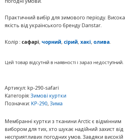
погодні умови.
Практичний вибір для зимового періоду. Висока
якість від українського бренду Danstar.
Колір :
сафарі
,
чорний
,
сірий
,
хакі
,
олива
.
Цей товар відсутній в наявності і зараз недоступний.
Артикул: 
kp-290-safari
Категорія: 
Зимові куртки
Позначки: 
KP-290
, 
Зима
Мем­бран­ні кур­тки з тка­ни­ни Arctic є від­мін­ним
вибо­ром для тих, хто шукає надій­ний захист від
неспри­я­тли­вих пого­дних умов. Зав­дя­ки висо­кій