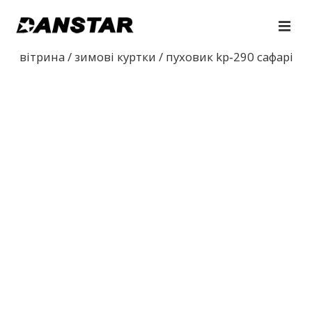
↓
Перейти
МЕ
до
Основна
вітрина
/
зимові куртки
/ пуховик kp‑290 сафарі
основного
навігація
вмісту