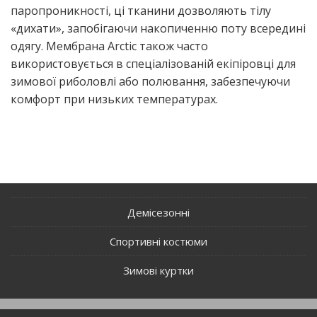
паро­про­ни­кно­сті, ці тка­ни­ни дозво­ля­ють тілу
«диха­ти», запо­бі­га­ю­чи нако­пи­чен­ню поту все­ре­ди­ні
одя­гу. Мем­бра­на Arctic також часто
вико­ри­сто­ву­є­ться в спе­ці­а­лі­зо­ва­ній екі­пі­ров­ці для
зимо­вої рибо­лов­лі або полю­ва­н­ня, забез­пе­чу­ю­чи
ком­форт при низь­ких температурах.
Демісезонні
Спортивні костюми
Зимові куртки