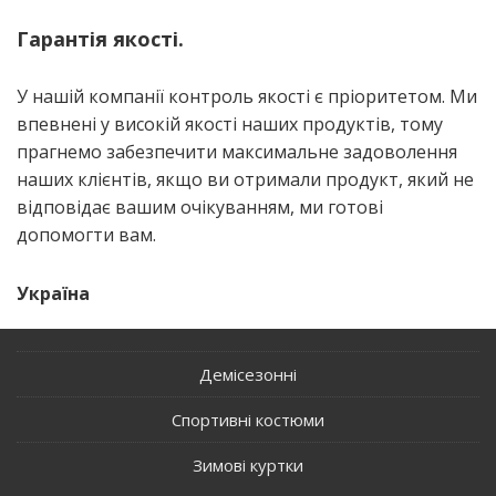
Гарантія якості.
У нашій ком­па­нії кон­троль яко­сті є прі­о­ри­те­том. Ми
впев­не­ні у висо­кій яко­сті наших про­ду­ктів, тому
пра­гне­мо забез­пе­чи­ти макси­маль­не задо­во­ле­н­ня
наших клі­єн­тів, якщо ви отри­ма­ли про­дукт, який не
від­по­від­ає вашим очі­ку­ва­н­ням, ми гото­ві
допо­мог­ти вам.
Укра­ї­на
Демісезонні
Спортивні костюми
Зимові куртки