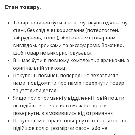
Стан товару.
Товар пови­нен бути в ново­му, неу­шко­дже­но­му
ста­ні, без слі­дів вико­ри­ста­н­ня (потер­то­стей,
забру­днень, тощо), збе­ре­же­ним товар­ним
вигля­дом, ярли­ка­ми та аксе­су­а­ра­ми. Важли­во,
щоб товар не використовувався.
Він має бути в пов­но­му ком­пле­кті, з ярли­ка­ми, в
ори­гі­наль­ній упаковці.
Поку­пець пови­нен попе­ре­дньо зв’я­за­ти­ся з
нами, пові­до­ми­ти про намір повер­ну­ти товар
та узго­ди­ти деталі.
Якщо при отри­ман­ні у від­ді­лен­ні Новій пошти
не піді­йшов товар, його можно одра­зу
повер­ну­ти, від­мо­вив­шись від отримання.
Поку­пець має пра­во повер­ну­ти товар, якщо не
піді­йшов колір, роз­мір чи фасон, або не