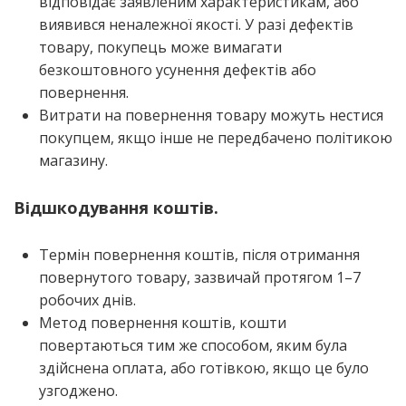
від­по­від­ає заяв­ле­ним хара­кте­ри­сти­кам, або
виявив­ся нена­ле­жної яко­сті. У разі дефе­ктів
това­ру, поку­пець може вима­га­ти
без­ко­штов­но­го усу­не­н­ня дефе­ктів або
повернення.
Витра­ти на повер­не­н­ня това­ру можуть нести­ся
поку­пцем, якщо інше не перед­ба­че­но полі­ти­кою
магазину.
Відшкодування коштів.
Тер­мін повер­не­н­ня коштів, після отри­ма­н­ня
повер­ну­то­го това­ру, зазви­чай про­тя­гом 1–7
робо­чих днів.
Метод повер­не­н­ня коштів, кошти
повер­та­ю­ться тим же спосо­бом, яким була
здій­сне­на опла­та, або готів­кою, якщо це було
узгоджено.