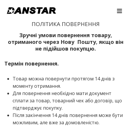
↓
Перейти
МЕ
до
Основна
ПОЛІТИКА ПОВЕРНЕННЯ
основного
навігація
вмісту
Зручні умови повернення товару,
отриманого через Нову Пошту, якщо він
не підійшов покупцю.
Термін повернення.
Товар можна повер­ну­ти про­тя­гом 14 днів з
момен­ту отримання.
Для повер­не­н­ня необ­хі­дно мати доку­мент
спла­ти за товар, товар­ний чек або дого­вір, що
під­твер­джує покупку.
Після закін­че­н­ня 14 днів повер­не­н­ня може бути
можли­вим, але вже за домовленістю.